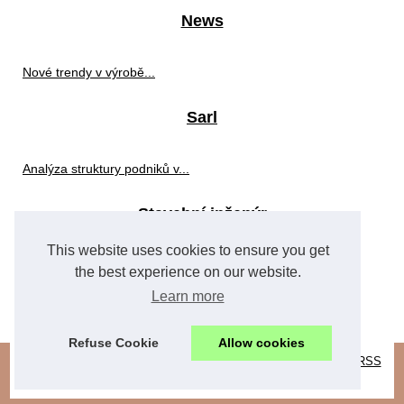
News
Nové trendy v výrobě...
Sarl
Analýza struktury podniků v...
Stavební inženýr
This website uses cookies to ensure you get
Prodej použitých EDM...
the best experience on our website.
Learn more
Jak efektivně nakupovat...
Refuse Cookie
Allow cookies
© 2026
Panavista.eu
|
Most Frequently Read
|
Cookies Policy
|
RSS
development
|
industrialprojects