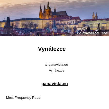
Vynálezce
panavista.eu
Vynálezce
panavista.eu
Most Frequently Read